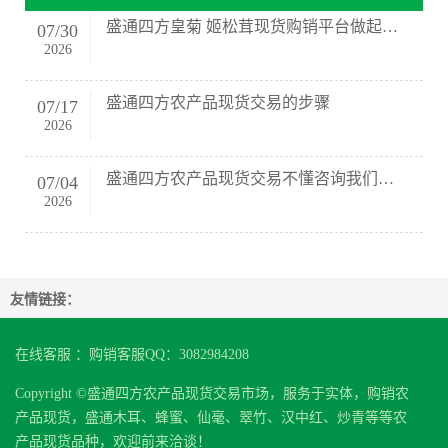
盛通四方皇菊 姬松茸现货购销平台做起来好
07
/
30
2026
盛通四方农产品现货交易的步骤
07
/
17
2026
盛通四方农产品现货交易不懂咨询我们客服即
07
/
04
2026
友情链接：
在线客服 ：购销客服QQ：3082984208
Copyright ©盛通四方农产品现货交易市场，服务于实体，购销农
产品现货，盛通木耳、蜂蜜、仙毫、翠竹、汉中红、炒青等等农
产品现货品种，欢迎前来洽谈！