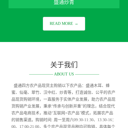
盛通炒青
READ MORE →
关于我们
—————— ABOUT US ——————
盛通四方农产品现货主购销以下农产品：盛通木耳、蜂
蜜、仙毫、翠竹、汉中红、炒青等，打造诚信、公平的农产
品现货购销环境，一直服务于实体产业发展，助力农产品现
货购销产业发展，秉承“传承与创新并重”的理念，结合现代
农产品电商技术，推动“互联网+农产品”模式，拓展农产品
的销售渠道。购销时间: 周一至周六09:30-11:30、13:30-16：
00、17:00-21:00，多个农产品现货品种均可购销，具体每个