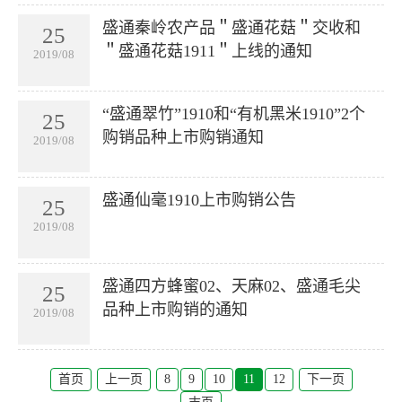
盛通秦岭农产品＂盛通花菇＂交收和
25
＂盛通花菇1911＂上线的通知
2019/08
“盛通翠竹”1910和“有机黑米1910”2个
25
购销品种上市购销通知
2019/08
盛通仙毫1910上市购销公告
25
2019/08
盛通四方蜂蜜02、天麻02、盛通毛尖
25
品种上市购销的通知
2019/08
首页
上一页
8
9
10
11
12
下一页