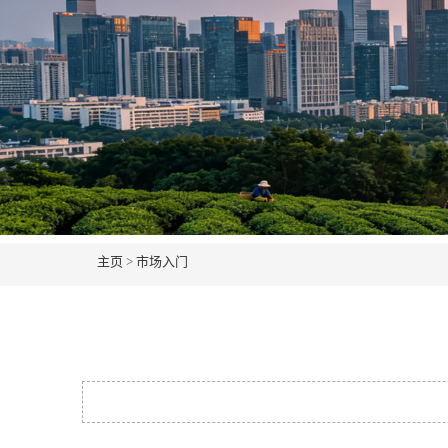
主页
>
市场入门